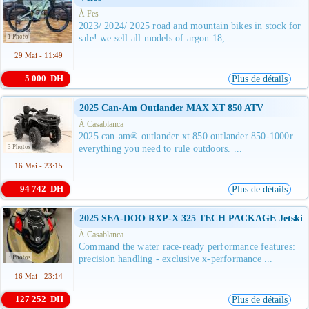
À Fes
2023/ 2024/ 2025 road and mountain bikes in stock for
1 Photo
sale! we sell all models of argon 18, ...
29 Mai - 11:49
5 000 DH
Plus de détails
2025 Can-Am Outlander MAX XT 850 ATV
À Casablanca
2025 can-am® outlander xt 850 outlander 850-1000r
3 Photos
everything you need to rule outdoors. ...
16 Mai - 23:15
94 742 DH
Plus de détails
2025 SEA-DOO RXP-X 325 TECH PACKAGE Jetski
À Casablanca
Command the water race-ready performance features:
3 Photos
precision handling - exclusive x-performance ...
16 Mai - 23:14
127 252 DH
Plus de détails