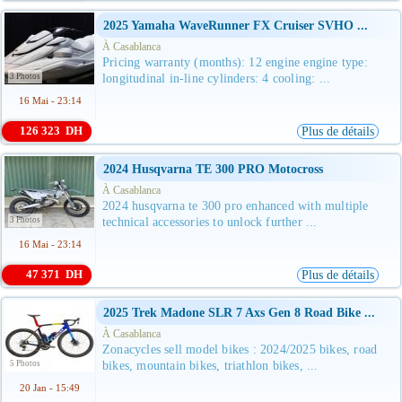
2025 Yamaha WaveRunner FX Cruiser SVHO ...
À Casablanca
Pricing warranty (months): 12 engine engine type:
3 Photos
longitudinal in-line cylinders: 4 cooling: ...
16 Mai - 23:14
126 323 DH
Plus de détails
2024 Husqvarna TE 300 PRO Motocross
À Casablanca
2024 husqvarna te 300 pro enhanced with multiple
3 Photos
technical accessories to unlock further ...
16 Mai - 23:14
47 371 DH
Plus de détails
2025 Trek Madone SLR 7 Axs Gen 8 Road Bike ...
À Casablanca
Zonacycles sell model bikes : 2024/2025 bikes, road
5 Photos
bikes, mountain bikes, triathlon bikes, ...
20 Jan - 15:49